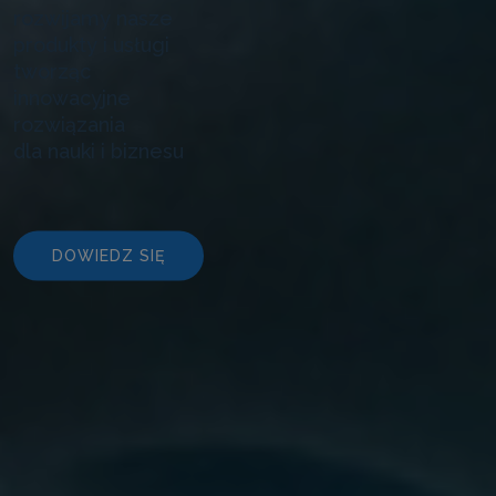
rozwijamy nasze
produkty i usługi
tworząc
innowacyjne
rozwiązania
dla nauki i biznesu
DOWIEDZ SIĘ